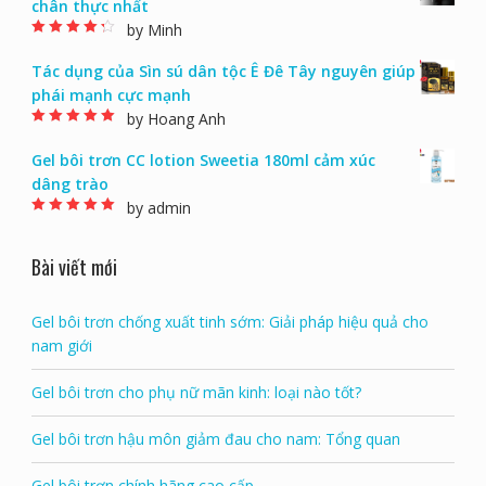
chân thực nhất
by Minh
Rated
4
out of
5
Tác dụng của Sìn sú dân tộc Ê Đê Tây nguyên giúp
phái mạnh cực mạnh
by Hoang Anh
Rated
5
out of 5
Gel bôi trơn CC lotion Sweetia 180ml cảm xúc
dâng trào
by admin
Rated
5
out of 5
Bài viết mới
Gel bôi trơn chống xuất tinh sớm: Giải pháp hiệu quả cho
nam giới
Gel bôi trơn cho phụ nữ mãn kinh: loại nào tốt?
Gel bôi trơn hậu môn giảm đau cho nam: Tổng quan
Gel bôi trơn chính hãng cao cấp