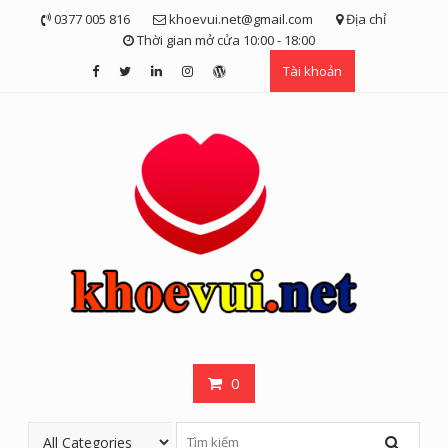
Skip
0377 005 816
khoevui.net@gmail.com
Địa chỉ
to
Thời gian mở cửa 10:00 - 18:00
content
Tài khoản
0