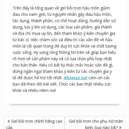
Trên đây là tổng quan về gel bôi trơn hậu môn giảm
đau cho nam giới, từ nguyên nhân gây đau hậu môn,
tác dụng, thành phần, cơ chế hoạt động, hướng dẫn sử
dụng, lưu ý khi sử dụng, các loại sản phẩm, giá thành
và địa chỉ mua uy tín, đến tham khảo ý kiến chuyên gia
từ bác sĩ. Việc chăm sóc và điều trị các vấn đề về hậu
môn là rất quan trọng để duy trì sức khỏe và chất lượng
cuộc sống. Hy vọng rằng thông tin trên sẽ giúp bạn hiểu
rõ hơn về sản phẩm này và có lựa chọn phù hợp nhất
cho bản thân. Nếu có bất kỳ thắc mắc hoặc vấn đề gì,
đừng ngần ngại tham khảo ý kiến từ các chuyên gia y
tế để được hỗ trợ tốt nhất.
Khoevui.net
cảm ơn các
bạn đã theo dõi bài viết. Chúc các bạn thật nhiều sức
khỏe và nhiều niềm vui!
Điều
Gel bôi trơn chính hãng cao
Gel bôi trơn cho phụ nữ mãn
hướng
cấp
kinh: loại nào tốt?