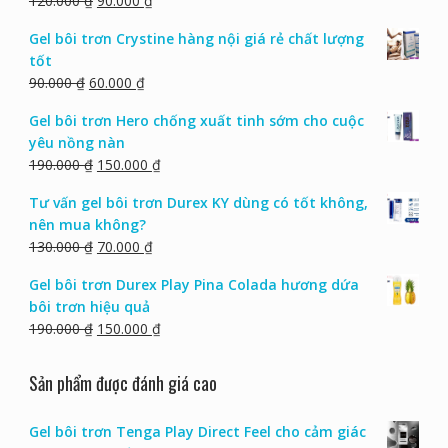
120.000
₫
90.000
₫
Gel bôi trơn Crystine hàng nội giá rẻ chất lượng
tốt
90.000
₫
60.000
₫
Gel bôi trơn Hero chống xuất tinh sớm cho cuộc
yêu nồng nàn
190.000
₫
150.000
₫
Tư vấn gel bôi trơn Durex KY dùng có tốt không,
nên mua không?
130.000
₫
70.000
₫
Gel bôi trơn Durex Play Pina Colada hương dứa
bôi trơn hiệu quả
190.000
₫
150.000
₫
Sản phẩm được đánh giá cao
Gel bôi trơn Tenga Play Direct Feel cho cảm giác