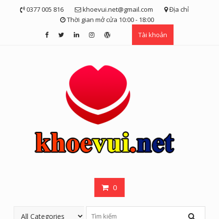
Skip
0377 005 816
khoevui.net@gmail.com
Địa chỉ
to
Thời gian mở cửa 10:00 - 18:00
content
Tài khoản
0