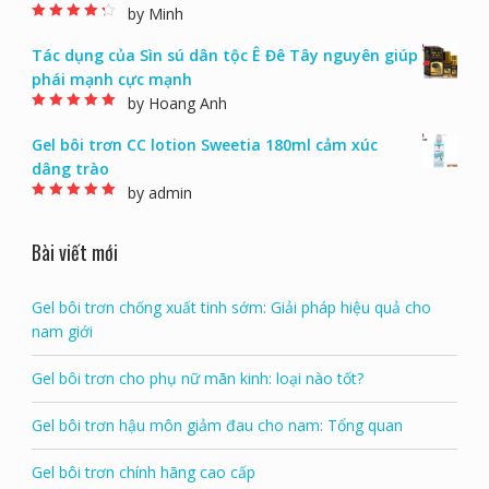
by Minh
Rated
4
out of
5
Tác dụng của Sìn sú dân tộc Ê Đê Tây nguyên giúp
phái mạnh cực mạnh
by Hoang Anh
Rated
5
out of 5
Gel bôi trơn CC lotion Sweetia 180ml cảm xúc
dâng trào
by admin
Rated
5
out of 5
Bài viết mới
Gel bôi trơn chống xuất tinh sớm: Giải pháp hiệu quả cho
nam giới
Gel bôi trơn cho phụ nữ mãn kinh: loại nào tốt?
Gel bôi trơn hậu môn giảm đau cho nam: Tổng quan
Gel bôi trơn chính hãng cao cấp